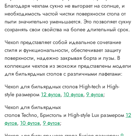
Благодаря чехлам сукно не выгорает на солнце, и
необходимость частой чистки поверхности стола от
пыли значительно уменьшается. Это позволяет сукну
сохранять свои свойства на более длительный срок.
Чехол представляет собой идеальное сочетание
стиля и функциональности, обеспечивает защиту
поверхности, надежно закрывая борта и лузы. В
коллекции чехлов из экокожи представлены модели
для бильярдных столов с различными лафетами:
Чехол для
бильярдных столов
High-tech
и
High-
style размером
12 футов
,
10 футов
,
9 футов
;
Чехол для
бильярдных
столов
Techno
,
Бристоль
и
High-style Lux
размером
12
футов
,
10 футов
,
9 футов
;
Чехол для бильярдного стола Fusion размером
9