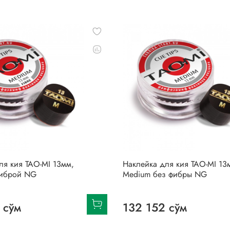
ля кия TAO-MI 13мм,
Наклейка для кия TAO-MI 13
фиброй NG
Medium без фибры NG
 сўм
132 152 сўм