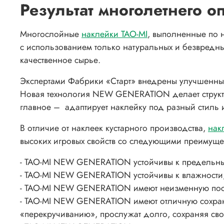
Результат многолетнего о
Многослойные
наклейки TAO-MI
, выполненные по
с использованием только натуральных и безвредных
качественное сырье.
Экспертами Фабрики «Старт» внедрены улучшенны
Новая технология NEW GENERATION делает структу
главное – адаптирует наклейку под разный стиль 
В отличие от наклеек кустарного производства,
нак
высоких игровых свойств со следующими преимуще
- TAO-MI NEW GENERATION устойчивы к предельны
- TAO-MI NEW GENERATION устойчивы к влажности
- TAO-MI NEW GENERATION имеют неизменную посто
- TAO-MI NEW GENERATION имеют отличную сохранн
«перекручиванию», прослужат долго, сохраняя сво