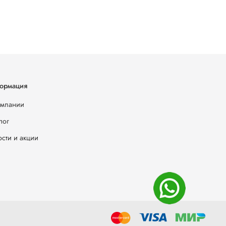
ормация
омпании
лог
сти и акции