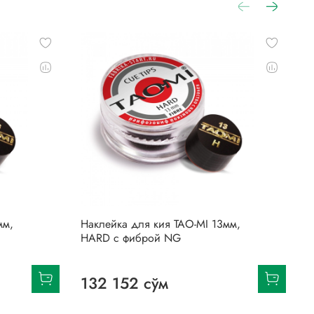
мм,
Наклейка для кия TAO-MI 13мм,
Н
HARD с фиброй NG
H
132 152 сўм