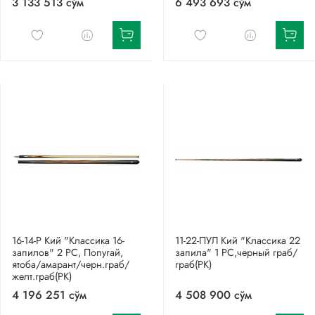
3 133 513 сўм
6 493 693 сўм
16-14-Р Кий "Классика 16-
11-22-ПУЛ Кий "Классика 22
запилов" 2 РС, Попугай,
запила" 1 РС,черный граб/
ятоба/амарант/черн.граб/
граб(РК)
желт.граб(РК)
4 196 251 сўм
4 508 900 сўм