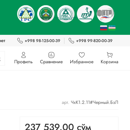
нет
+998 98-125-00-39
+998 99-820-00-39
Профиль
Сравнение
Избранное
Корзина
арт.
ЧхК1.2.11#Черный.БзЛ
237 539.00 сўм