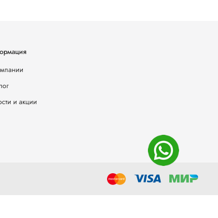
ормация
омпании
лог
сти и акции