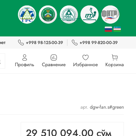
нет
+998 98-125-00-39
+998 99-820-00-39
Профиль
Сравнение
Избранное
Корзина
арт.
dgw-fan.s#green
29 510 094.00 сўм