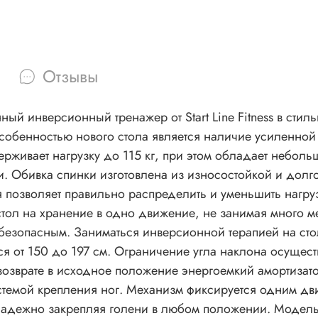
Отзывы
ный инверсионный тренажер от Start Line Fitness в сти
зку до 115 кг, при этом обладает небольшим весом. Инверсионный стол 
пинки изготовлена из износостойкой и долговечной экокожи. Важны
ет правильно распределить и уменьшить нагрузку на мышцы спины.
тол на хранение в одно движение, не занимая много ме
 как подростки, так и взрослые
ся от 150 до 197 см. Ограничение угла наклона осуще
возврате в исходное положение энергоемкий амортизат
темой крепления ног. Механизм фиксируется одним дв
надежно закрепляя голени в любом положении. Моде