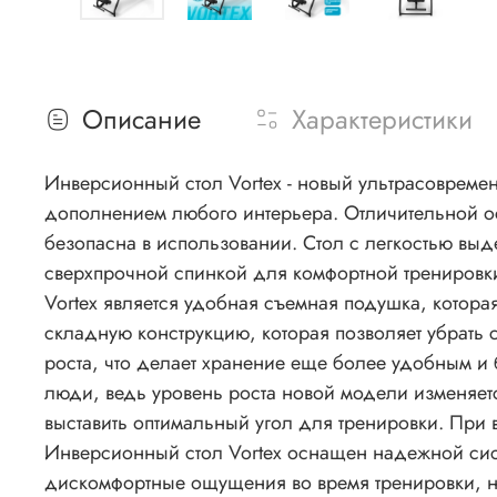
Описание
Характеристики
Инверсионный стол Vortex - новый ультрасовремен
дополнением любого интерьера. Отличительной особенностью нового стола является наличие усиленной спинки, благодаря чему модель Vortex абсолютно
безопасна в использовании. Стол с легкостью выдерживает нагру
сверхпрочной спинкой для комфортной тренировки. Обивка с
Vortex является удобная съемная подушка, которая позволя
складную конструкцию, которая позволяет убрать с
роста, что делает хранение еще более удобным и безопасным. Заниматься инверсионной терапией на столе Vortex могут
люди, ведь уровень роста новой модели изменяет
выставить оптимальный угол для тренировки. При 
Инверсионный стол Vortex оснащен надежной сис
дискомфортные ощущения во время тренировки, 