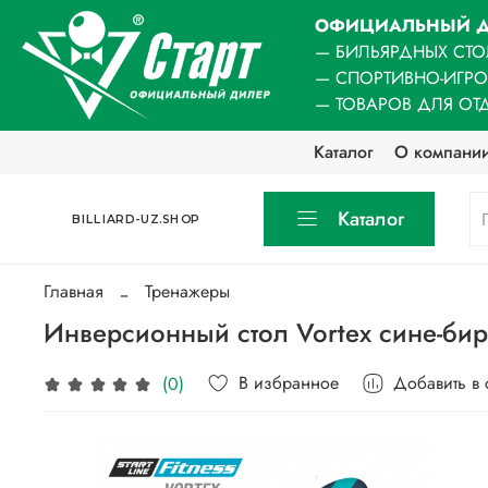
ОФИЦИАЛЬНЫЙ Д
— БИЛЬЯРДНЫХ СТО
— СПОРТИВНО-ИГР
— ТОВАРОВ ДЛЯ ОТ
Каталог
О компани
Каталог
BILLIARD-UZ.SHOP
Главная
Тренажеры
Инверсионный стол Vortex сине-би
В избранное
Добавить в
(0)