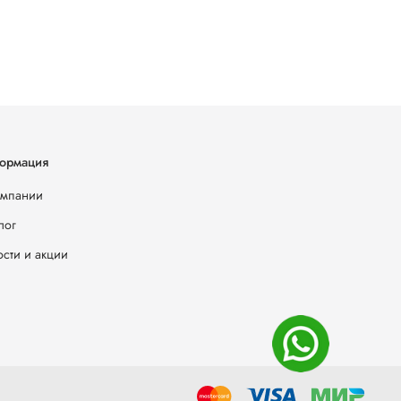
ормация
омпании
лог
сти и акции