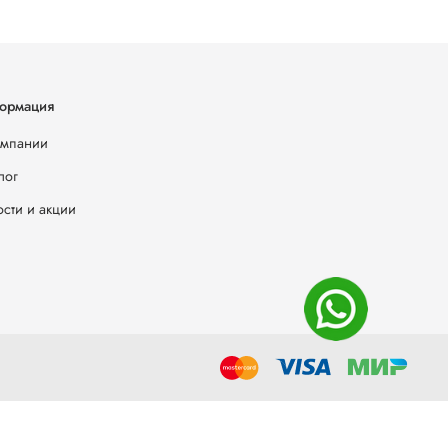
ормация
омпании
лог
сти и акции