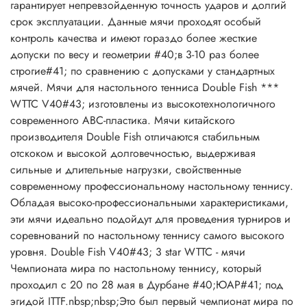
гарантирует непревзойденную точность ударов и долгий
срок эксплуатации. Данные мячи проходят особый
контроль качества и имеют гораздо более жесткие
допуски по весу и геометрии #40;в 3-10 раз более
строгие#41; по сравнению с допусками у стандартных
мячей. Мячи для настольного тенниса Double Fish ***
WTTC V40#43; изготовлены из высокотехнологичного
современного ABC-пластика. Мячи китайского
производителя Double Fish отличаются стабильным
отскоком и высокой долговечностью, выдерживая
сильные и длительные нагрузки, свойственные
современному профессиональному настольному теннису.
Обладая высоко-профессиональными характеристиками,
эти мячи идеально подойдут для проведения турниров и
соревнований по настольному теннису самого высокого
уровня. Double Fish V40#43; 3 star WTTC - мячи
Чемпионата мира по настольному теннису, который
проходил с 20 по 28 мая в Дурбане #40;ЮАР#41; под
эгидой ITTF.nbsp;nbsp;Это был первый чемпионат мира по