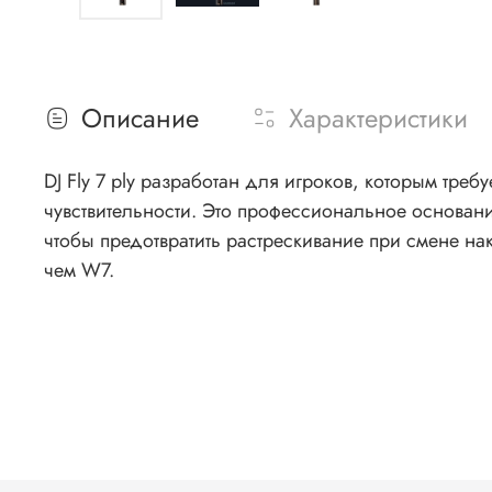
Описание
Характеристики
DJ Fly 7 ply разработан для игроков, которым тре
чувствительности. Это профессиональное основани
чтобы предотвратить растрескивание при смене накладки. Сравнимо с Clipper и W7. DJ Fly быстрее, чем Clipper, но имеет меньший вес
чем W7.