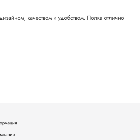
изайном, качеством и удобством. Полка отлично
ормация
омпании