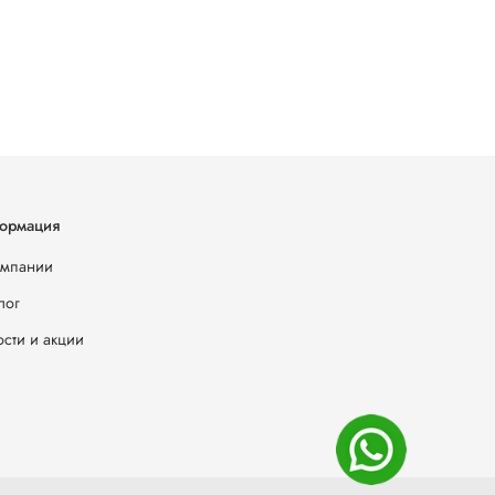
ормация
омпании
лог
сти и акции