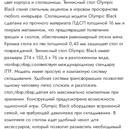
цвет корпуса и столешницы. Теннисный стол Olympic
Black станет стильным акцентом в игровом пространстве
любого интерьера. Столешница модели Olympic Black
сделана из прочного материала ЛДСП толщиной 16 мм и
покрыта меламином, что предотвращает появление
трещин и сколов, обеспечивая равномерный отскок мяча.
Кромка стола из пвх толщиной 0,45 мм защищает стол от
повреждений. Теннисный стол Olympic Black имеет
размеры 274 х 152,5 х 76 см в разложенном виде,
чтоnbsp;nbsp;соответствует международному стандарту
ITTF. Модель имеет простую и компактную систему
складывания. Удобная система трансформации позволяет
одному человеку легко сложить и разложить
стол,nbsp;nbsp;делая его максимально компактным при
хранении. Конструкцией предусмотрена возможность
одиночной игры. Olympic Black оборудован встроенной
сеткой, не требующей демонтажа при складывании. В
комплекте со столом идет удобный чехол для
аксессуаров, который позволит разместить необходимый