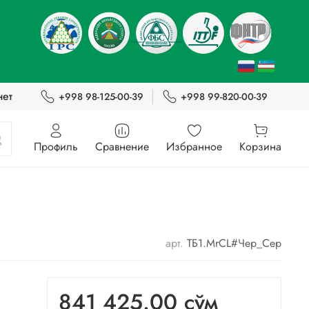
нет
+998 98-125-00-39
+998 99-820-00-39
Профиль
Сравнение
Избранное
Корзина
арт.
ТБ1.MrCL#Чер_Сер
841 425.00 сўм