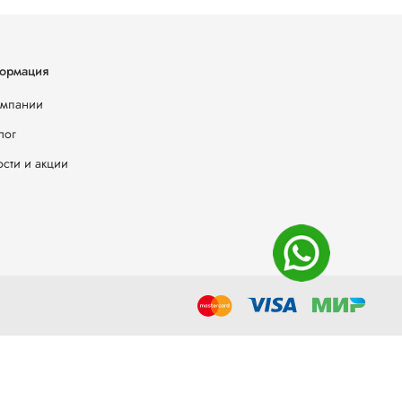
ормация
омпании
лог
сти и акции