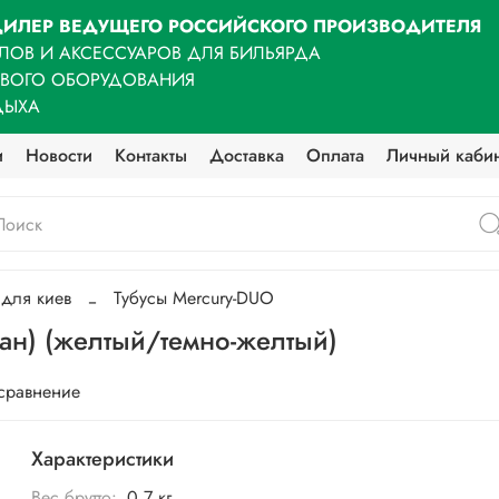
ИЛЕР ВЕДУЩЕГО РОССИЙСКОГО ПРОИЗВОДИТЕЛЯ
ЛОВ И АКСЕССУАРОВ ДЛЯ БИЛЬЯРДА
ОВОГО ОБОРУДОВАНИЯ
ДЫХА
и
Новости
Контакты
Доставка
Оплата
Личный каби
 для киев
Тубусы Mercury-DUO
ман) (желтый/темно-желтый)
 сравнение
Характеристики
Вес брутто:
0,7 кг