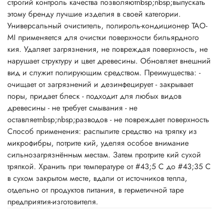
строгий контроль качества позволяютnbsp;nbsp;выпускать
этому бренду лучшие изделия в своей категории.
Универсальный очиститель, полироль-кондиционер TAO-
MI применяется для очистки поверхности бильярдного
кия. Удаляет загрязнения, не повреждая поверхность, не
нарушает структуру и цвет древесины. Обновляет внешний
вид и служит полирующим средством. Преимущества: -
очищает от загрязнений и дезинфецирует - закрывает
поры, придает блеск - подходит для любых видов
древесины - не требует смывания - не
оставляетnbsp;nbsp;разводов - не повреждает поверхность
Способ применения: распылите средство на тряпку из
микрофибры, потрите кий, уделяя особое внимание
сильнозагрязнённым местам. Затем протрите кий сухой
тряпкой. Хранить при температуре от #43;5 С до #43;35 С
в сухом закрытом месте, вдали от источников тепла,
отдельно от продуктов питания, в герметичной таре
предприятия-изготовителя.