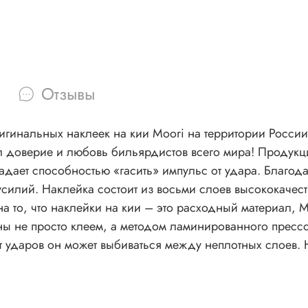
Отзывы
игинальных наклеек на кии Moori на территории России
л доверие и любовь бильярдистов всего мира! Продукц
илий. Наклейка состоит из восьми слоев высококачес
 не просто клеем, а методом ламинированного прессова
аться между неплотных слоев. Наклейка Moori имеет надежную систему защиты от