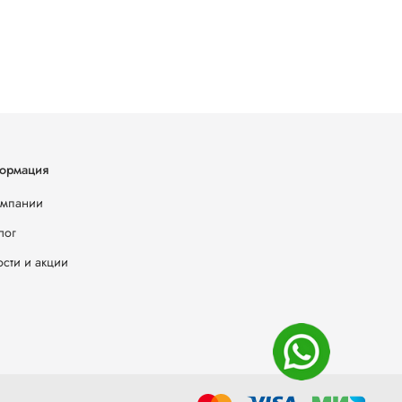
ормация
омпании
лог
сти и акции