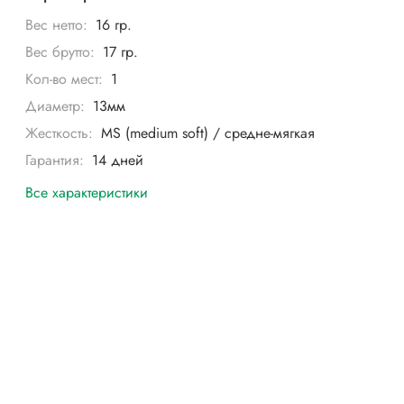
Вес нетто:
16 гр.
Вес брутто:
17 гр.
Кол-во мест:
1
Диаметр:
13мм
Жесткость:
MS (medium soft) / средне-мягкая
Гарантия:
14 дней
Все характеристики