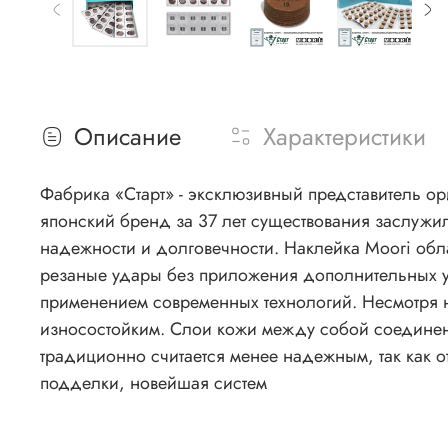
Описание
Характеристики
Фабрика «Старт» - эксклюзивный представитель ор
японский бренд за 37 лет существования заслужи
надежности и долговечности. Наклейка Moori обладает способностью «гасить» импульс от удара. Благодаря этому стало возможным наносить точные
резаные удары без приложения дополнительных ус
применением современных технологий. Несмотря на то, что наклейки на кии – это расходный материал, Moori относятся к наиболее долговечным и
износостойким. Слои кожи между собой соединены
традиционно считается менее надежным, так как от ударов он может выбив
подделки, новейшая систем